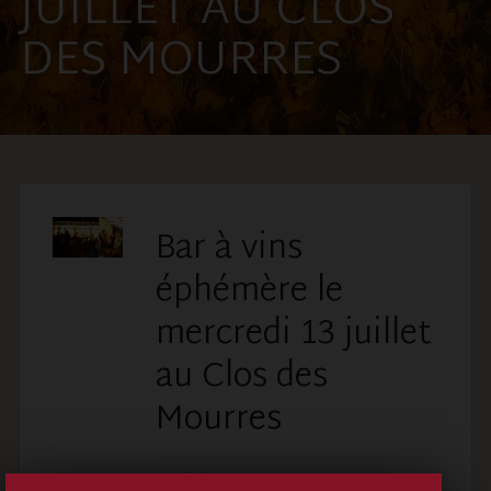
JUILLET AU CLOS
DES MOURRES
Bar à vins
éphémère le
mercredi 13 juillet
au Clos des
Mourres
BY
HÉLÈNE THIBON
IN
NON CLASSÉ
ON
28